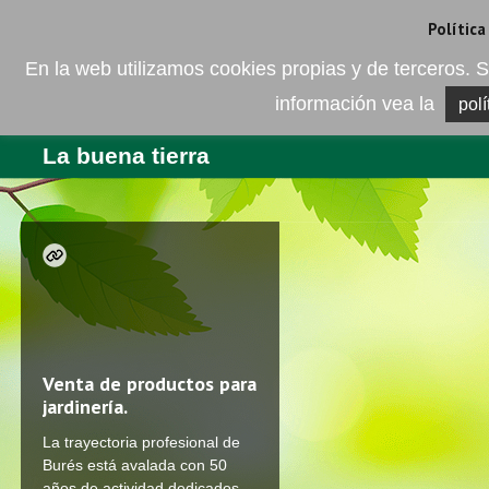
Camí de les Ràfoles, s/n . 08830 Sant Boi de LLobregat . Barcelona
+
Política
En la web utilizamos cookies propias y de terceros
información vea la
polí
EMPRESA
PRODUCTOS
BL
La buena tierra
Venta de productos para
jardinería.
La trayectoria profesional de
Burés está avalada con 50
años de actividad dedicados