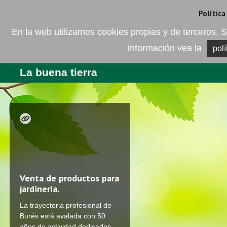
Camí de les Ràfoles, s/n . 08830 Sant Boi de LLobregat . Barcelona
+
Política
En la web utilizamos cookies propias y de terceros
información vea la
polí
EMPRESA
PRODUCTOS
BL
La buena tierra
Venta de productos para
jardinería.
La trayectoria profesional de
Burés está avalada con 50
años de actividad dedicados