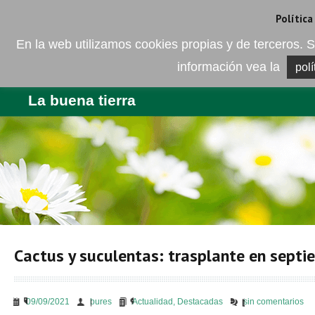
Camí de les Ràfoles, s/n . 08830 Sant Boi de LLobregat . Barcelona
+
Política
En la web utilizamos cookies propias y de terceros
información vea la
polí
EMPRESA
PRODUCTOS
BL
La buena tierra
Cactus y suculentas: trasplante en septi
09/09/2021
bures
Actualidad
,
Destacadas
sin comentarios