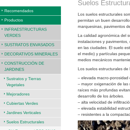
Suelos Estructur
Recomendados
Los suelos estructurales so
Productos
permitan un buen desarrollo
marquesinas, pavimentos de
INFRAESTRUCTURAS
La calidad agronómica del s
VERDES
instalaciones y pavimentos, 
SUSTRATOS ENVASADOS
en las ciudades. El suelo es
el medio) y partículas pequ
DECORATIVOS MINERALES
medios mecánicos mantenien
CONSTRUCCIÓN DE
Los suelos estructurales de 
JARDINES
– elevada macro-porosidad qu
Sustratos y Tierras
– mayor oxigenación de las 
Vegetales
raíces más profundas evita
Mejoradores
desarrollo de los árboles.
– alta velocidad de infiltraci
Cubiertas Verdes
– elevada estabilidad estruct
Jardines Verticales
– resistentes a la compactac
Suelos Estructurales