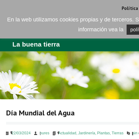
Camí de les Ràfoles, s/n . 08830 Sant Boi de LLobregat . Barcelona
+
Política
En la web utilizamos cookies propias y de terceros
información vea la
polí
EMPRESA
PRODUCTOS
BL
La buena tierra
Día Mundial del Agua
22/03/2024
bures
Actualidad
,
Jardinería
,
Plantas
,
Tierras
sin