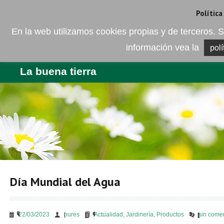
Camí de les Ràfoles, s/n . 08830 Sant Boi de LLobregat . Barcelona
+
Política
En la web utilizamos cookies propias y de terceros
información vea la
polí
EMPRESA
PRODUCTOS
BL
La buena tierra
Día Mundial del Agua
22/03/2023
bures
Actualidad
,
Jardinería
,
Productos
sin come