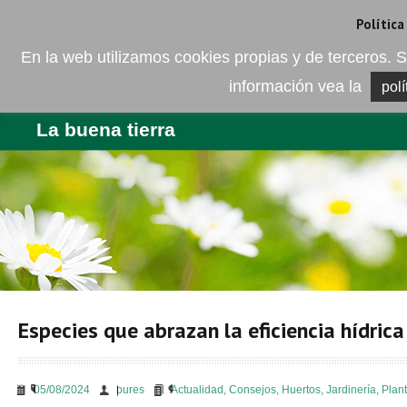
Camí de les Ràfoles, s/n . 08830 Sant Boi de LLobregat . Barcelona
+
Política
En la web utilizamos cookies propias y de terceros
información vea la
polí
EMPRESA
PRODUCTOS
BL
La buena tierra
Especies que abrazan la eficiencia hídrica
05/08/2024
bures
Actualidad
,
Consejos
,
Huertos
,
Jardinería
,
Plan