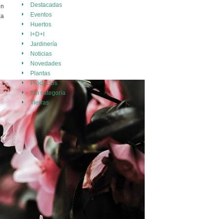
Destacadas
un
Eventos
za
Huertos
I+D+I
Jardinería
Noticias
Novedades
Plantas
Productos
Sin categoría
Tierras