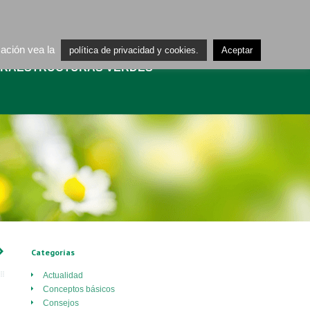
ES
CA
mación vea la
política de privacidad y cookies.
Aceptar
FRAESTRUCTURAS VERDES
›
Categorías
Actualidad
Conceptos básicos
Consejos