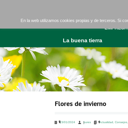
Camí de les Ràfoles, s/n . 08830 Sant Boi de LLob
En la web utilizamos cookies propias y de terceros. Si 
EMPRESA
La buena tierra
Flores de invierno
23/01/2024
bures
Actualidad
,
Consejos