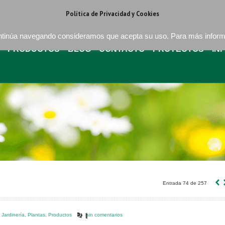
regat . Barcelona
+34 93 640 16 08
bures@buressa.com
Política de Privacidad y Cookies
continúa navegando consideramos que acepta su uso. Para más infor
PRODUCTOS
BLOG
CONTACTO
PROYECTOS
IN
‹
Entrada 74 de 257
,
Jardinería
,
Plantas
,
Productos
sin comentarios