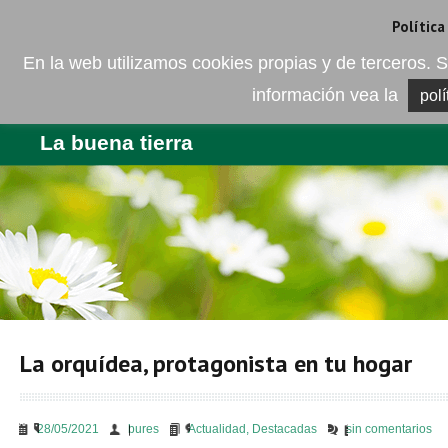
Camí de les Ràfoles, s/n . 08830 Sant Boi de LLobregat . Barcelona
+
Política
En la web utilizamos cookies propias y de terceros
información vea la
polí
EMPRESA
PRODUCTOS
BL
La buena tierra
La orquídea, protagonista en tu hogar
28/05/2021
bures
Actualidad
,
Destacadas
sin comentarios