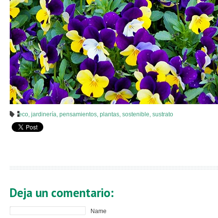
eco
,
jardinería
,
pensamientos
,
plantas
,
sostenible
,
sustrato
Deja un comentario:
Name