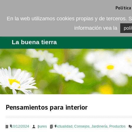
Camí de les Ràfoles, s/n . 08830 Sant Boi de LLobregat . Barcelona
+
Política
En la web utilizamos cookies propias y de terceros
información vea la
polí
EMPRESA
PRODUCTOS
BL
La buena tierra
Pensamientos para interior
10/12/2024
bures
Actualidad
,
Consejos
,
Jardinería
,
Productos