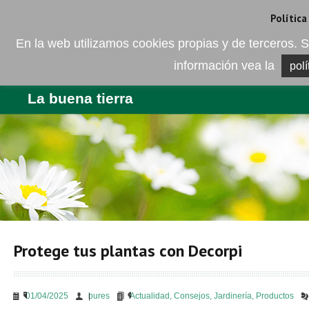
Camí de les Ràfoles, s/n . 08830 Sant Boi de LLobregat . Barcelona
+
Política
En la web utilizamos cookies propias y de terceros
información vea la
polí
EMPRESA
PRODUCTOS
BL
La buena tierra
Protege tus plantas con Decorpi
01/04/2025
bures
Actualidad
,
Consejos
,
Jardinería
,
Productos