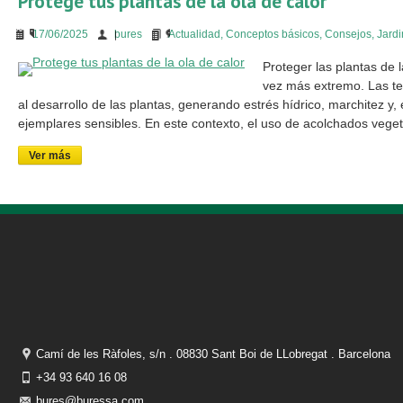
Protege tus plantas de la ola de calor
17/06/2025
bures
Actualidad
,
Conceptos básicos
,
Consejos
,
Jardi
Proteger las plantas de 
vez más extremo. Las t
al desarrollo de las plantas, generando estrés hídrico, marchitez y
ejemplares sensibles. En este contexto, el uso de acolchados vege
Ver más
Camí de les Ràfoles, s/n . 08830 Sant Boi de LLobregat . Barcelona
+34 93 640 16 08
bures@buressa.com