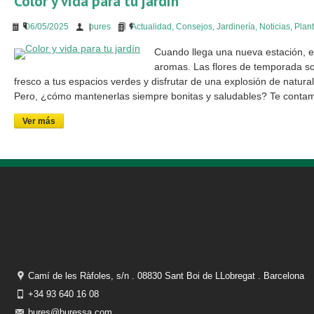
Color y vida para tu jardín
06/05/2025
bures
Actualidad
,
Consejos
,
Jardinería
,
Noticias
,
Plan
Cuando llega una nueva estación, el
aromas. Las flores de temporada so
fresco a tus espacios verdes y disfrutar de una explosión de natu
Pero, ¿cómo mantenerlas siempre bonitas y saludables? Te conta
Ver más
Camí de les Ràfoles, s/n . 08830 Sant Boi de LLobregat . Barcelona
+34 93 640 16 08
bures@buressa.com