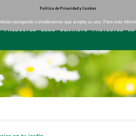
regat . Barcelona
+34 93 640 16 08
bures@buressa.com
Política de Privacidad y Cookies
continúa navegando consideramos que acepta su uso. Para más infor
PRODUCTOS
BLOG
CONTACTO
PROYECTOS
IN