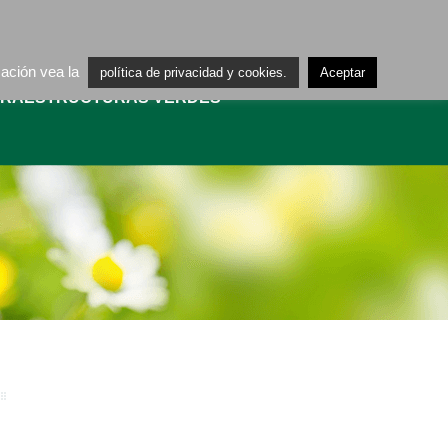
ES
CA
mación vea la
política de privacidad y cookies.
Aceptar
FRAESTRUCTURAS VERDES