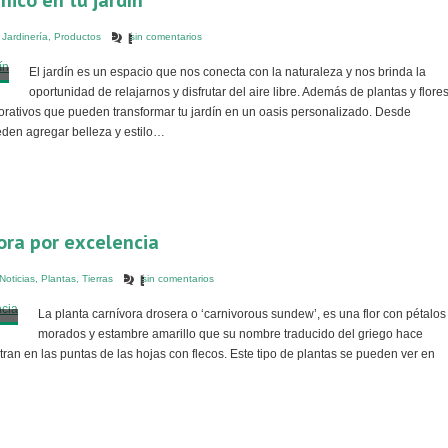
nico en tu jardín
,
Jardinería
,
Productos
sin comentarios
El jardín es un espacio que nos conecta con la naturaleza y nos brinda la
oportunidad de relajarnos y disfrutar del aire libre. Además de plantas y flores
rativos que pueden transformar tu jardín en un oasis personalizado. Desde
eden agregar belleza y estilo…
vora por excelencia
Noticias
,
Plantas
,
Tierras
sin comentarios
La planta carnívora drosera o ‘carnivorous sundew’, es una flor con pétalos
morados y estambre amarillo que su nombre traducido del griego hace
tran en las puntas de las hojas con flecos. Este tipo de plantas se pueden ver en