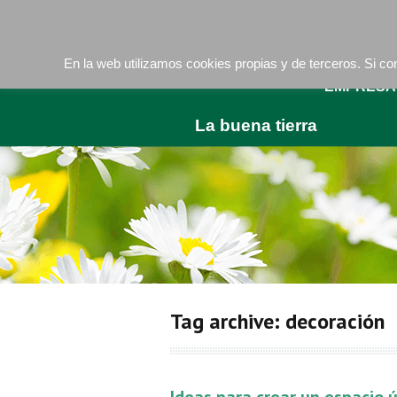
Camí de les Ràfoles, s/n . 08830 Sant Boi de LLob
En la web utilizamos cookies propias y de terceros. Si 
EMPRESA
La buena tierra
Tag archive: decoración