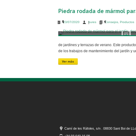
Piedra rodada de mármol para
23/07/2020
bures
Consejos
,
Productos
de jardines y terrazas de verano. Este producto
de los trabajos de mantenimiento del jardín y
Ver más
Camí de les Ràfoles, s/n . 08830 Sant Boi de LL