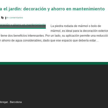
 el jardín: decoración y ahorro en mantenimiento
sin comentarios
La piedra rodada de mármol o bolo de
mármol, es ideal para la decoración exterio
 tiene dos beneficios interesantes. Por un lado, su aplicación permite una reducci
 un ahorro de agua considerables, dado que ese espacio que debería estar…
obregat . Barcelona