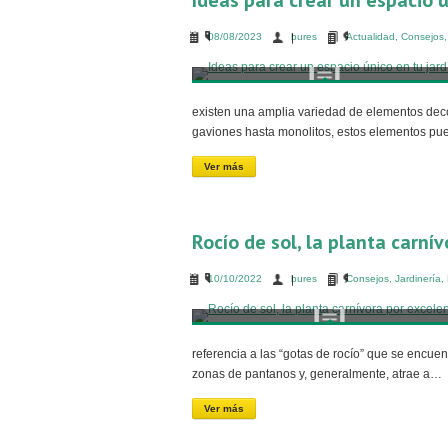
Ideas para crear un espacio ú
08/08/2023
bures
Actualidad
,
Consejos
existen una amplia variedad de elementos deco
gaviones hasta monolitos, estos elementos pu
Ver más
Rocío de sol, la planta carní
10/10/2022
bures
Consejos
,
Jardinería
,
referencia a las “gotas de rocío” que se encuen
zonas de pantanos y, generalmente, atrae a…
Ver más