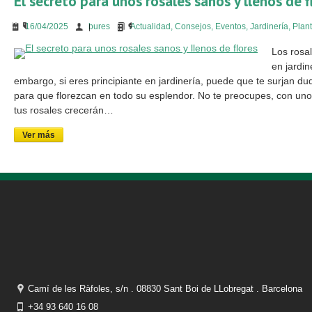
El secreto para unos rosales sanos y llenos de f
16/04/2025
bures
Actualidad
,
Consejos
,
Eventos
,
Jardinería
,
Plan
Los rosa
en jardin
embargo, si eres principiante en jardinería, puede que te surjan 
para que florezcan en todo su esplendor. No te preocupes, con uno
tus rosales crecerán…
Ver más
Camí de les Ràfoles, s/n . 08830 Sant Boi de LLobregat . Barcelona
+34 93 640 16 08