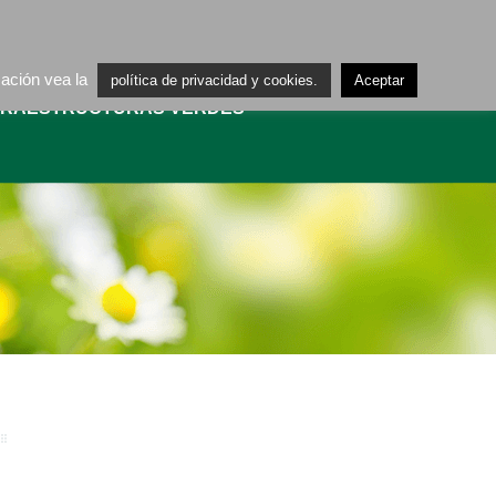
ES
CA
mación vea la
política de privacidad y cookies.
Aceptar
FRAESTRUCTURAS VERDES