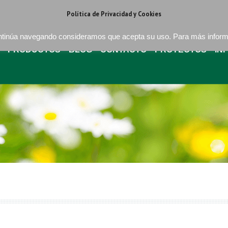
regat . Barcelona
+34 93 640 16 08
bures@buressa.com
Política de Privacidad y Cookies
continúa navegando consideramos que acepta su uso. Para más infor
PRODUCTOS
BLOG
CONTACTO
PROYECTOS
IN