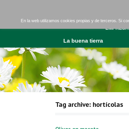
Camí de les Ràfoles, s/n . 08830 Sant Boi de LLob
En la web utilizamos cookies propias y de terceros. Si 
EMPRESA
La buena tierra
Tag archive: hortícolas