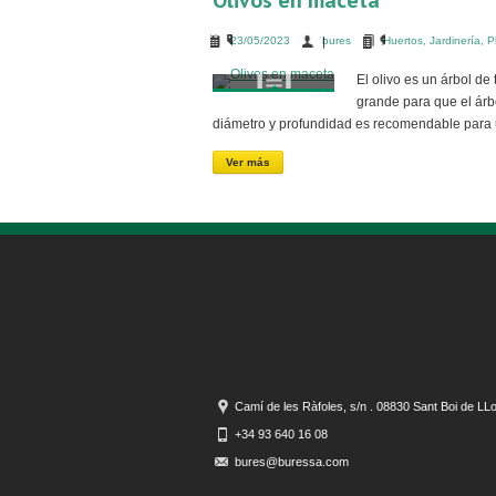
Olivos en maceta
23/05/2023
bures
Huertos
,
Jardinería
,
P
El olivo es un árbol d
grande para que el árb
diámetro y profundidad es recomendable para u
Ver más
Camí de les Ràfoles, s/n . 08830 Sant Boi de LL
+34 93 640 16 08
bures@buressa.com