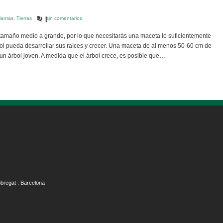
lantas
,
Tierras
sin comentarios
e tamaño medio a grande, por lo que necesitarás una maceta lo suficientemente
ol pueda desarrollar sus raíces y crecer. Una maceta de al menos 50-60 cm de
n árbol joven. A medida que el árbol crece, es posible que…
obregat . Barcelona