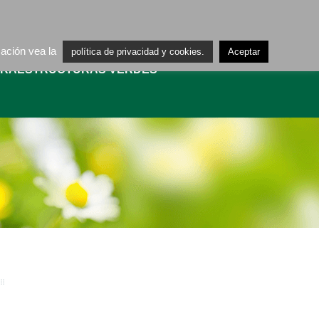
ES
CA
mación vea la
política de privacidad y cookies.
Aceptar
FRAESTRUCTURAS VERDES