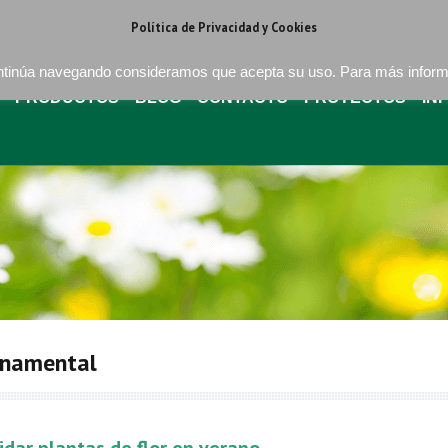
regat . Barcelona
+34 93 640 16 08
bures@buressa.com
Política de Privacidad y Cookies
continúa navegando consideramos que acepta su uso. Para más infor
PRODUCTOS
BLOG
CONTACTO
PROYECTOS
IN
ornamental