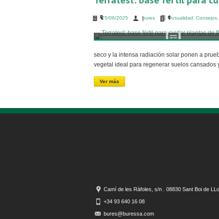
Terratest: base fértil para c
25/06/2025
bures
Actualidad
,
Consejos
seco y la intensa radiación solar ponen a prueb
vegetal ideal para regenerar suelos cansados 
Ver más
Camí de les Ràfoles, s/n . 08830 Sant Boi de LL
+34 93 640 16 08
bures@buressa.com