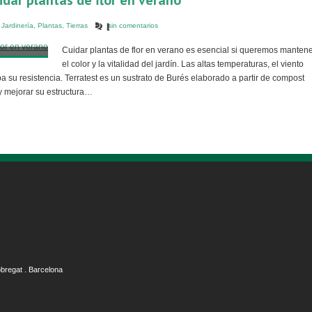
uidar plantas de flor en verano
,
Jardinería
,
Plantas
,
Tierras
sin comentarios
Cuidar plantas de flor en verano es esencial si queremos manten
el color y la vitalidad del jardín. Las altas temperaturas, el viento
a su resistencia. Terratest es un sustrato de Burés elaborado a partir de compost
y mejorar su estructura…
obregat . Barcelona