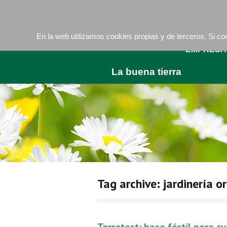
Camí de les Ràfoles, s/n . 08830 Sant Boi de LLob
En la web utilizamos cookies propias y de terceros. Si 
EMPRESA
La buena tierra
Tag archive: jardinería 