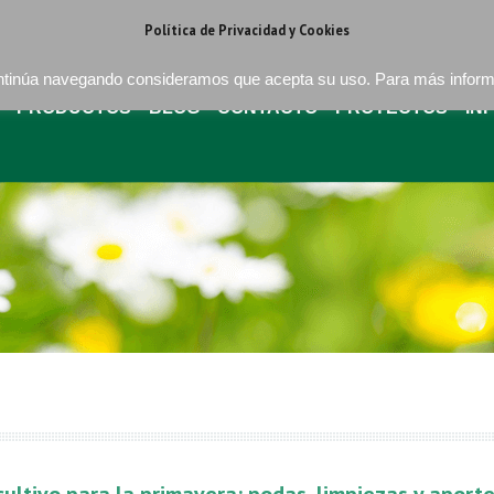
regat . Barcelona
+34 93 640 16 08
bures@buressa.com
Política de Privacidad y Cookies
continúa navegando consideramos que acepta su uso. Para más infor
PRODUCTOS
BLOG
CONTACTO
PROYECTOS
IN