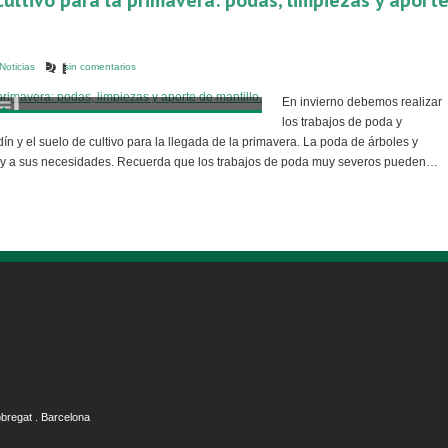
 cultivo para la primavera: podas, limpiezas y aport
Noticias
sin comentarios
En invierno debemos realizar
los trabajos de poda y
rdín y el suelo de cultivo para la llegada de la primavera. La poda de árboles y
a y a sus necesidades. Recuerda que los trabajos de poda muy severos pueden…
obregat . Barcelona