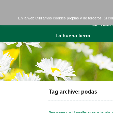
Camí de les Ràfoles, s/n . 08830 Sant Boi de LLob
En la web utilizamos cookies propias y de terceros. Si 
EMPRESA
La buena tierra
Tag archive: podas