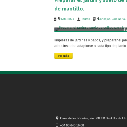
Preparar el jardín y suelo de
de mantillo.
04/01/2021
bures
Consejos
,
Jardinería
,
limpiezas de jardines y patios, y preparar el ja
arbustos debe adaptarse a cada tipo de plant
Ver más
Camí de les Ràfoles, s/n . 08830 Sant Boi de LL
+34 93 640 16 08