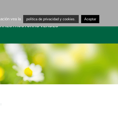
ES
CA
mación vea la
política de privacidad y cookies.
Aceptar
FRAESTRUCTURAS VERDES