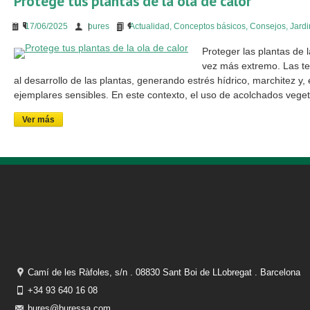
Protege tus plantas de la ola de calor
17/06/2025
bures
Actualidad
,
Conceptos básicos
,
Consejos
,
Jardi
Proteger las plantas de 
vez más extremo. Las t
al desarrollo de las plantas, generando estrés hídrico, marchitez y
ejemplares sensibles. En este contexto, el uso de acolchados vege
Ver más
Camí de les Ràfoles, s/n . 08830 Sant Boi de LLobregat . Barcelona
+34 93 640 16 08
bures@buressa.com