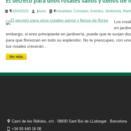
El secreto para unos rosales sanos y llenos de f
16/04/2025
bures
Actualidad
,
Consejos
,
Eventos
,
Jardinería
,
Plan
Los rosa
en jardin
embargo, si eres principiante en jardinería, puede que te surjan 
para que florezcan en todo su esplendor. No te preocupes, con uno
tus rosales crecerán…
Ver más
Camí de les Ràfoles, s/n . 08830 Sant Boi de LLobregat . Barcelona
+34 93 640 16 08