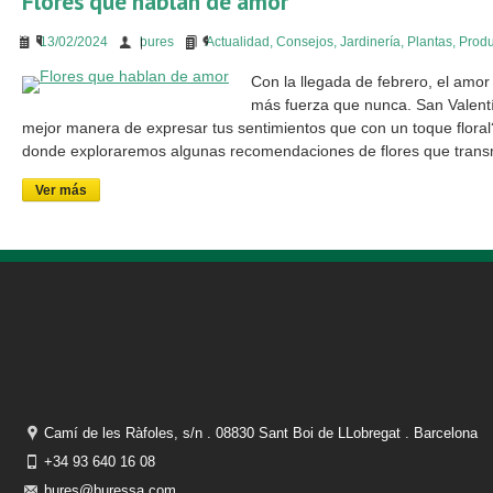
Flores que hablan de amor
13/02/2024
bures
Actualidad
,
Consejos
,
Jardinería
,
Plantas
,
Produ
Con la llegada de febrero, el amor 
más fuerza que nunca. San Valentín
mejor manera de expresar tus sentimientos que con un toque flora
donde exploraremos algunas recomendaciones de flores que trans
Ver más
Camí de les Ràfoles, s/n . 08830 Sant Boi de LLobregat . Barcelona
+34 93 640 16 08
bures@buressa.com