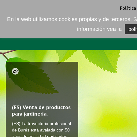
Camí de les Ràfoles, s/n . 08830 Sant Boi de LLobregat . Barcelona
+
Política
En la web utilizamos cookies propias y de terceros
información vea la
polí
EMPRESA
ELEMENTO DEL 
(ES)
Venta de productos
para jardinería.
(ES) La trayectoria profesional
de Burés está avalada con 50
años de actividad dedicados