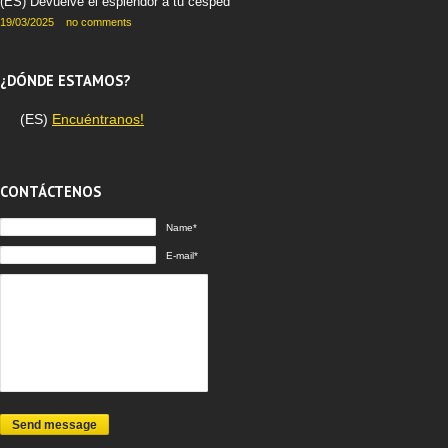
(ES) Devuelve el esplendor a tu césped
19/03/2025
no comments
¿DÓNDE ESTAMOS?
(ES)
Encuéntranos!
CONTÁCTENOS
Name*
E-mail*
Send message