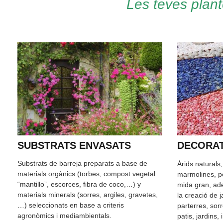
Les teves plant
SUBSTRATS ENVASATS
DECORAT
Substrats de barreja preparats a base de
Àrids naturals
materials orgànics (torbes, compost vegetal
marmolines, pe
“mantillo”, escorces, fibra de coco,…) y
mida gran, ade
materials minerals (sorres, argiles, gravetes,
la creació de 
…) seleccionats en base a criteris
parterres, sor
agronòmics i mediambientals.
patis, jardins,