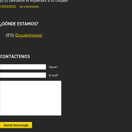
(ES) Devuelve el esplendor a tu césped
19/03/2025
no comments
¿DÓNDE ESTAMOS?
(ES)
Encuéntranos!
CONTÁCTENOS
Name*
E-mail*
Send message