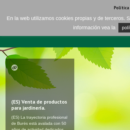
Camí de les Ràfoles, s/n . 08830 Sant Boi de LLobregat . Barcelona
+
Política
En la web utilizamos cookies propias y de terceros
información vea la
polí
EMPRESA
ELEMENTO DEL 
(ES)
Venta de productos
para jardinería.
(ES) La trayectoria profesional
de Burés está avalada con 50
años de actividad dedicados