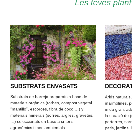
Les teves plant
SUBSTRATS ENVASATS
DECORAT
Substrats de barreja preparats a base de
Àrids naturals
materials orgànics (torbes, compost vegetal
marmolines, pe
“mantillo”, escorces, fibra de coco,…) y
mida gran, ade
materials minerals (sorres, argiles, gravetes,
la creació de 
…) seleccionats en base a criteris
parterres, sor
agronòmics i mediambientals.
patis, jardins,