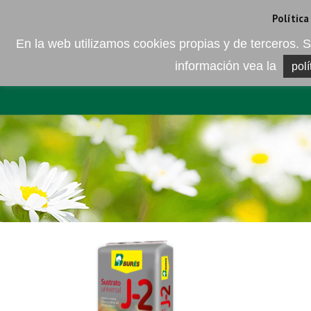
Camí de les Ràfoles, s/n . 08830 Sant Boi de LLobregat . Barcelona
+
Política
En la web utilizamos cookies propias y de terceros
información vea la
polí
EMPRESA
ELEMENTO DEL 