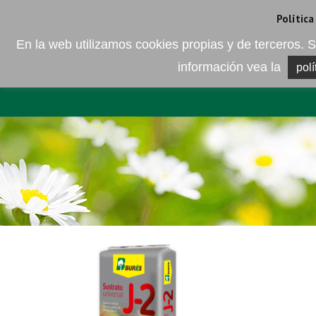
Camí de les Ràfoles, s/n . 08830 Sant Boi de LLobregat . Barcelona
+
Política
En la web utilizamos cookies propias y de terceros
información vea la
polí
EMPRESA
ELEMENTO DEL 