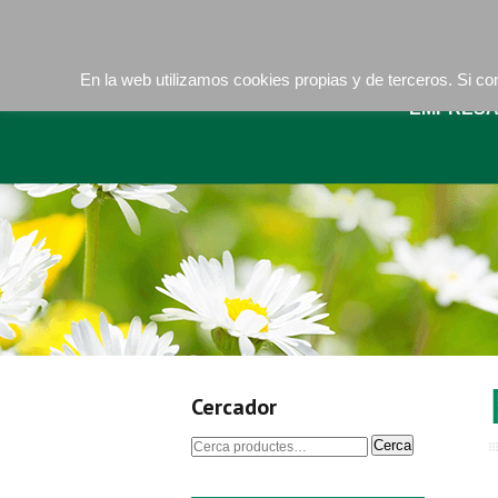
Camí de les Ràfoles, s/n . 08830 Sant Boi de LLob
La bona terra
En la web utilizamos cookies propias y de terceros. Si 
EMPRES
Cercador
Cerca