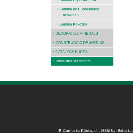
Gamma Especial Jardí
Gamma de Cubresuelos
(Encoixinat)
Gamma Kokofina
DECORATIUS MINERALS
CONSTRUCCIÓ DE JARDINS
CATÀLEGS BURÉS
Productes per sectors
Camí de les Ràfoles, s/n . 08830 Sant Boi de LL