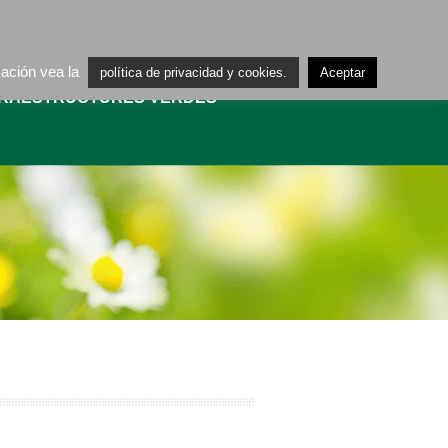
ES
CA
mación vea la
política de privacidad y cookies.
Aceptar
FRAESTRUCTURES VERDES