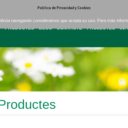
regat . Barcelona
+34 93 640 16 08
bures@buressa.com
Política de Privacidad y Cookies
continúa navegando consideramos que acepta su uso. Para más infor
A
PRODUCTES
BLOG
CONTACTE
PROJECTES
IN
Productes