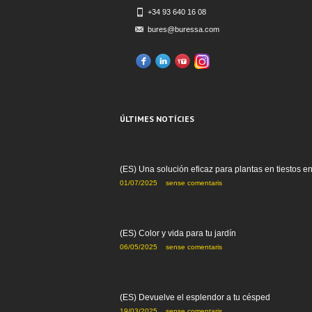
+34 93 640 16 08
bures@buressa.com
ÚLTIMES NOTÍCIES
(ES) Una solución eficaz para plantas en tiestos e
01/07/2025
sense comentaris
(ES) Color y vida para tu jardín
06/05/2025
sense comentaris
(ES) Devuelve el esplendor a tu césped
19/03/2025
sense comentaris