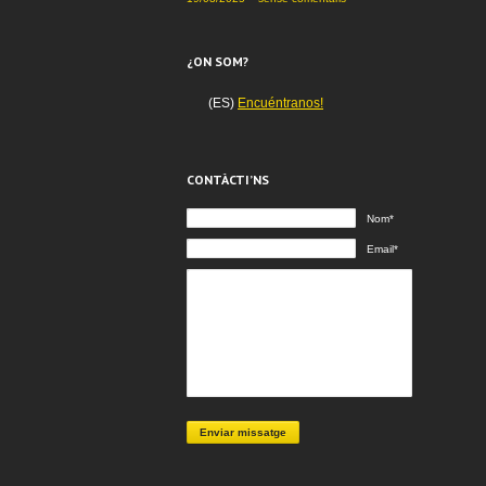
¿ON SOM?
(ES)
Encuéntranos!
CONTÀCTI’NS
Nom*
Email*
Enviar missatge