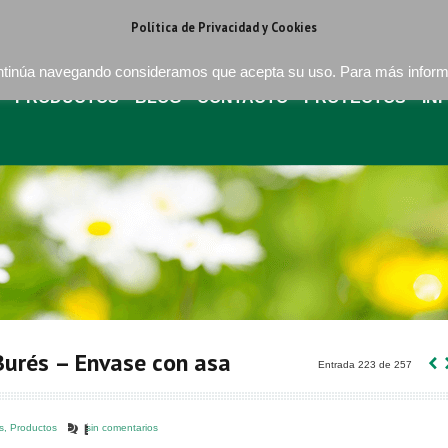
regat . Barcelona
+34 93 640 16 08
bures@buressa.com
Política de Privacidad y Cookies
continúa navegando consideramos que acepta su uso. Para más infor
PRODUCTOS
BLOG
CONTACTO
PROYECTOS
IN
‹
urés – Envase con asa
Entrada 223 de 257
s
,
Productos
sin comentarios