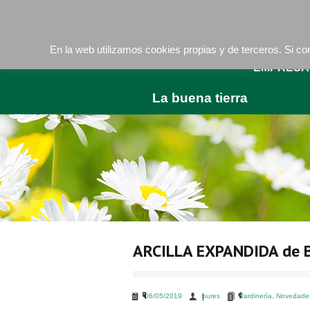
Camí de les Ràfoles, s/n . 08830 Sant Boi de LLob
En la web utilizamos cookies propias y de terceros. Si 
EMPRESA
La buena tierra
ARCILLA EXPANDIDA de B
06/05/2019
bures
Jardinería
,
Novedade