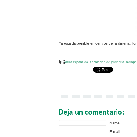
Ya está disponible en centros de jardinería, flor
arcilla expandida
,
decoración de jardinería
,
hidropo
Deja un comentario:
Name
E-mail