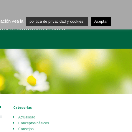
ES
CA
mación vea la
política de privacidad y cookies.
Aceptar
FRAESTRUCTURAS VERDES
›
Categorías
Actualidad
Conceptos básicos
Consejos