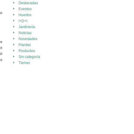
Destacadas
Eventos
to
Huertos
I+D+I
Jardinería
Noticias
Novedades
de
Plantas
un
Productos
el
Sin categoría
es
Tierras