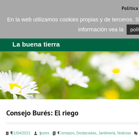
Camí de les Ràfoles, s/n . 08830 Sant Boi de LLobregat . Barcelona
+
Política
En la web utilizamos cookies propias y de terceros
información vea la
polí
EMPRESA
PRODUCTOS
BL
La buena tierra
Consejo Burés: El riego
21/04/2021
bures
Consejos
,
Destacadas
,
Jardinería
,
Noticias