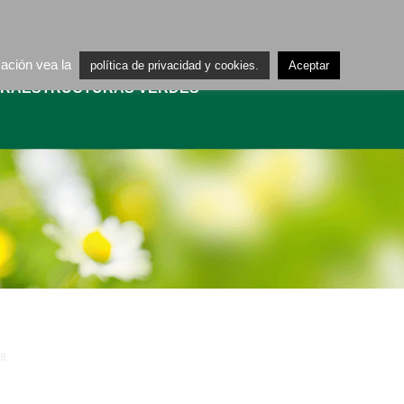
ES
CA
mación vea la
política de privacidad y cookies.
Aceptar
FRAESTRUCTURAS VERDES