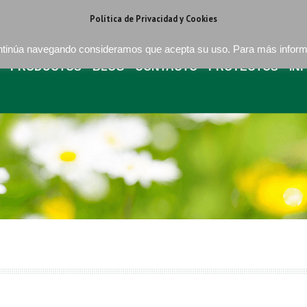
regat . Barcelona
+34 93 640 16 08
bures@buressa.com
Política de Privacidad y Cookies
continúa navegando consideramos que acepta su uso. Para más infor
PRODUCTOS
BLOG
CONTACTO
PROYECTOS
IN