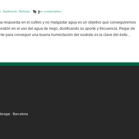
s
,
Jardinería
,
Noticias
sin comentarios
a respuesta en el cultivo y no malgastar agua es un objetivo que conseguiremos
stión en el uso del agua de riego, dosificando su aporte y frecuencia. Regar de
ente para conseguir una buena humectación del sustrato es la clave del éxito…
obregat . Barcelona