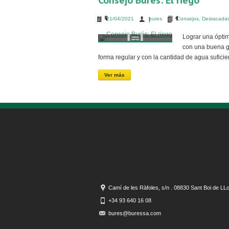
Consejo Burés: El riego
21/04/2021
bures
Consejos
,
Destacada
Lograr una óptim
con una buena ge
forma regular y con la cantidad de agua sufici
Ver más
Camí de les Ràfoles, s/n . 08830 Sant Boi de LL
+34 93 640 16 08
bures@buressa.com