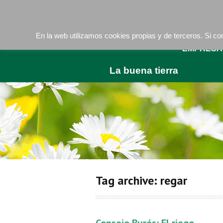
Camí de les Ràfoles, s/n . 08830 Sant Boi de LLob
En la web utilizamos cookies propias y de terceros. Si 
EMPRESA
La buena tierra
Tag archive: regar