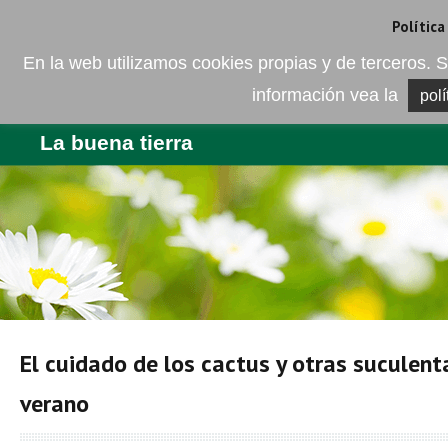
Camí de les Ràfoles, s/n . 08830 Sant Boi de LLobregat . Barcelona
+
Política
En la web utilizamos cookies propias y de terceros
información vea la
polí
EMPRESA
PRODUCTOS
BL
La buena tierra
El cuidado de los cactus y otras suculent
verano