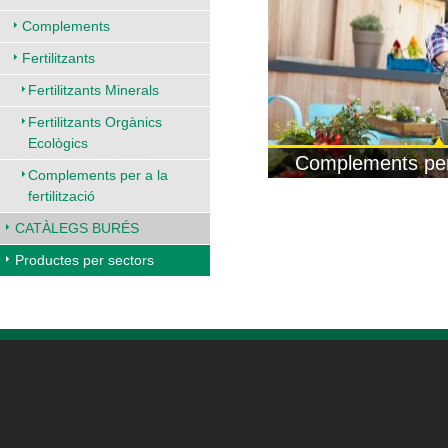
Complements
Fertilitzants
Fertilitzants Minerals
Fertilitzants Orgànics
Ecològics
Complements per a
Complements per a la
fertilització
CATÀLEGS BURÉS
Productes per sectors