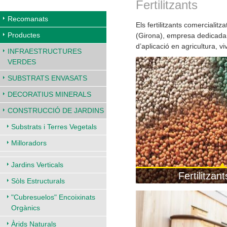
Fertilitzants
Recomanats
Els fertilitzants comercialit
Productes
(Girona), empresa dedicada 
d’aplicació en agricultura, vi
INFRAESTRUCTURES
VERDES
SUBSTRATS ENVASATS
DECORATIUS MINERALS
CONSTRUCCIÓ DE JARDINS
Substrats i Terres Vegetals
Milloradors
Jardins Verticals
Fertilitzan
Sòls Estructurals
"Cubresuelos" Encoixinats
Orgànics
Àrids Naturals