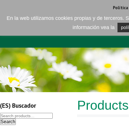
Camí de les Ràfoles, s/n . 08830 Sant Boi de LLobregat . Barcelona
+
Política
En la web utilizamos cookies propias y de terceros
información vea la
polí
EMPRESA
ELEMENTO DEL 
Products
(ES) Buscador
Search