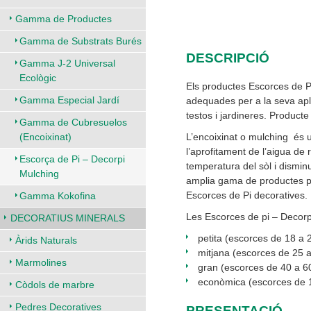
Gamma de Productes
Gamma de Substrats Burés
DESCRIPCIÓ
Gamma J-2 Universal
Ecològic
Els productes Escorces de P
Gamma Especial Jardí
adequades per a la seva apli
testos i jardineres. Product
Gamma de Cubresuelos
L’encoixinat o mulching és u
(Encoixinat)
l’aprofitament de l’aigua de 
Escorça de Pi – Decorpi
temperatura del sòl i dismi
Mulching
amplia gama de productes pe
Escorces de Pi decoratives.
Gamma Kokofina
Les Escorces de pi – Decorp
DECORATIUS MINERALS
petita (escorces de 18 a
Àrids Naturals
mitjana (escorces de 25 
Marmolines
gran (escorces de 40 a 
econòmica (escorces de 
Còdols de marbre
Pedres Decoratives
PRESENTACIÓ