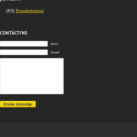
(ES)
Encuéntranos!
CONTÀCTI’NS
Nom*
Email*
Enviar missatge