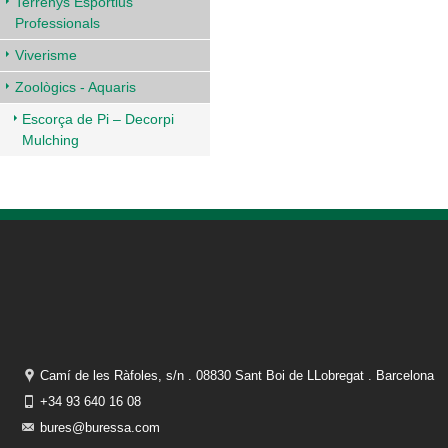
Terrenys Esportius
Professionals
Viverisme
Zoològics - Aquaris
Escorça de Pi – Decorpi
Mulching
Camí de les Ràfoles, s/n . 08830 Sant Boi de LLobregat . Barcelona
+34 93 640 16 08
bures@buressa.com