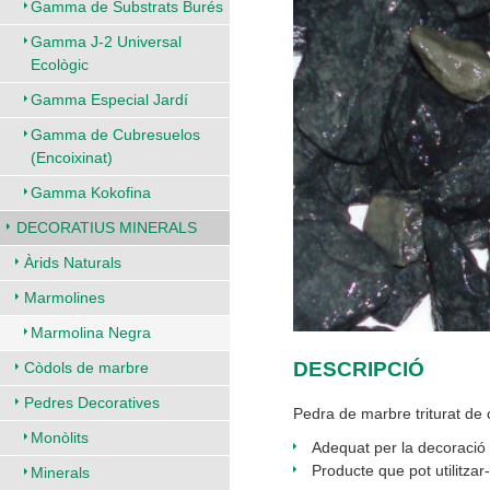
Gamma de Substrats Burés
Gamma J-2 Universal
Ecològic
Gamma Especial Jardí
Gamma de Cubresuelos
(Encoixinat)
Gamma Kokofina
DECORATIUS MINERALS
Àrids Naturals
Marmolines
Marmolina Negra
DESCRIPCIÓ
Còdols de marbre
Pedres Decoratives
Pedra de marbre triturat de 
Monòlits
Adequat per la decoració in
Producte que pot utilitzar-
Minerals