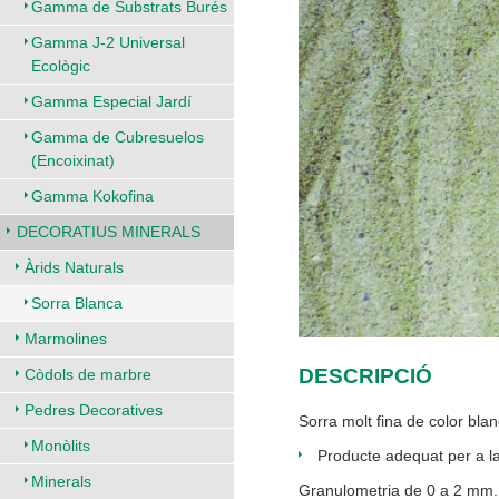
Gamma de Substrats Burés
Gamma J-2 Universal
Ecològic
Gamma Especial Jardí
Gamma de Cubresuelos
(Encoixinat)
Gamma Kokofina
DECORATIUS MINERALS
Àrids Naturals
Sorra Blanca
Marmolines
DESCRIPCIÓ
Còdols de marbre
Pedres Decoratives
Sorra molt fina de color blan
Monòlits
Producte adequat per a la 
Minerals
Granulometria de 0 a 2 mm.